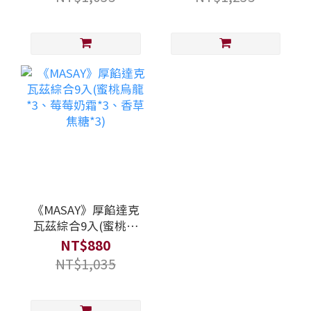
《MASAY》厚餡達克
瓦茲綜合9入(蜜桃烏
龍*3、莓莓奶霜*3、
NT$880
香草焦糖*3)
NT$1,035