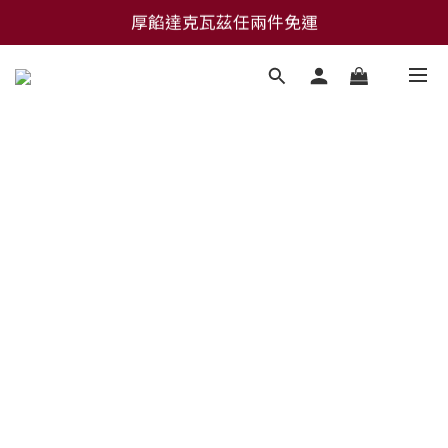
厚餡達克瓦茲任兩件免運
加LINE好友領首購禮🎁
金頌杯任6入免運
加LINE好友領首購禮🎁